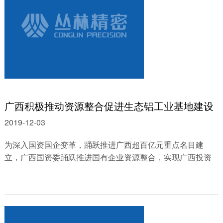
广西积极推动资源整合促进生态铝工业基地建设
2019-12-03
为深入国资国企变革，踊跃推进广西超百亿元重点名目建
立，广西国资委踊跃推进国有企业资源整合，实现广西投资
团体无限公司整合广东南部湾投资团体......