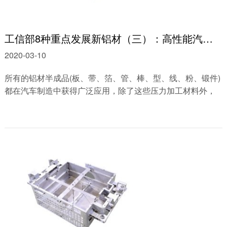
工信部8种重点发展新铝材（三）：高性能汽车用
2020-03-10
所有的铝材半成品(板、带、箔、管、棒、型、线、粉、锻件)
都在汽车制造中获得广泛应用，除了这些压力加工材料外，
铝合金压铸件及铸件更是汽车制造......