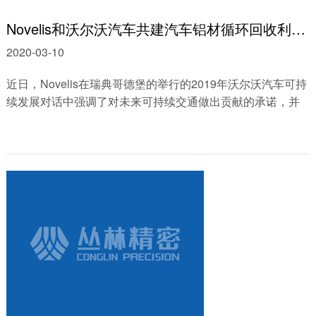
Novelis和沃尔沃汽车共建汽车铝材循环回收利用体
2020-03-10
近日，Novelis在瑞典哥德堡的举行的2019年沃尔沃汽车可持
续发展对话中强调了对未来可持续交通做出贡献的承诺，并
着重强调了与沃尔沃汽车在2019年实施的......