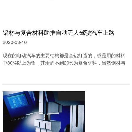
铝材与复合材料助推自动无人驾驶汽车上路
2020-03-10
现在的电动汽车的主要结构都是全铝打造的，或是用的材料
中80%以上为铝，其余的不到20%为复合材料，当然钢材与
其他材料也是不可或缺的。所谓全铝打造......