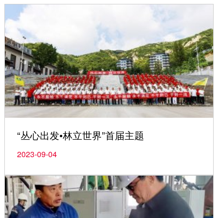
“丛心出发•林立世界”首届主题
2023-09-04