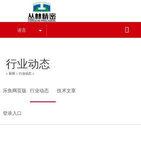
乐鱼网页版登录入口

语言
乐鱼网页版登录入口-乐鱼（中国）
行业动态
>
新闻
>
行业动态
>
乐鱼网页版
行业动态
技术文章
登录入口