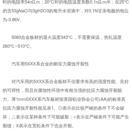
时的电阻率54nΩ.m；20℃时的电阻温度系数0.1nΩ.m/K；在25℃
的含53gNaCl与3gH2O3的每升水溶液中，对0.1N甘汞电极的电位
为-0.86V。
5083合金板材的退火温度343℃，不需要保温，热轧温度
260℃~510℃。
汽车用5XXX系合金的耐应力腐蚀开裂性
对汽车用的5XXX系合金板材不但要求有高的强度性能、良好
的可焊性，而且在腐蚀性环境中有相当强的抗应力腐蚀开裂能
力。厚1mm5XXX系汽车板材按美国铝业协会公司(AA)的标准其
抗应力腐蚀开裂性能见表1。◎表示在比较严峻的条件下不会破
坏；△表示在某种条件下可能破裂；○表示在严峻条件下可能产生
裂缝；X表示在宽松条件下也会开裂。