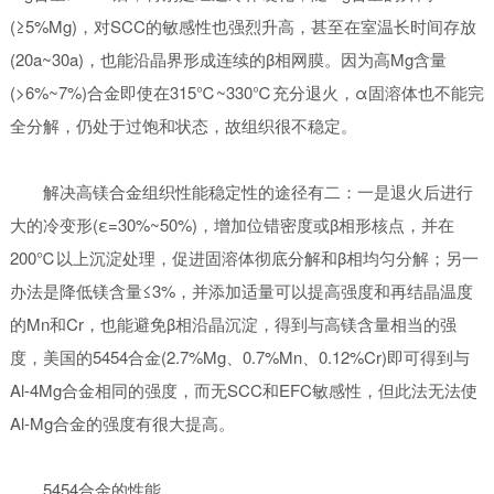
(≥5%Mg)，对SCC的敏感性也强烈升高，甚至在室温长时间存放
(20a~30a)，也能沿晶界形成连续的β相网膜。因为高Mg含量
(>6%~7%)合金即使在315℃~330℃充分退火，α固溶体也不能完
全分解，仍处于过饱和状态，故组织很不稳定。
解决高镁合金组织性能稳定性的途径有二：一是退火后进行
大的冷变形(ε=30%~50%)，增加位错密度或β相形核点，并在
200℃以上沉淀处理，促进固溶体彻底分解和β相均匀分解；另一
办法是降低镁含量≤3%，并添加适量可以提高强度和再结晶温度
的Mn和Cr，也能避免β相沿晶沉淀，得到与高镁含量相当的强
度，美国的5454合金(2.7%Mg、0.7%Mn、0.12%Cr)即可得到与
Al-4Mg合金相同的强度，而无SCC和EFC敏感性，但此法无法使
Al-Mg合金的强度有很大提高。
5454合金的性能