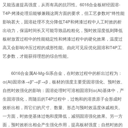
又能迅速提高强度，从而有高的抗凹性。6016合金板材经固溶-
T4P-烤漆处理后能够兼顾这两方面的要求，但工艺参数对*终性能
影响甚大，固溶处理不充分降低T4P和烤漆过程中人工时效的析
出动力，保温时间长又可能导致晶粒粗化，预时效湿度低则降低
板材放置过程中的性能稳定性和烤漆过程中的硬化效果，温度过
高又会影响冲压过程的成形性能。由此可见应优化固溶和T4P工
艺参数，才能获得理想的综合性能。
6016合金属Al-Mg-Si系合金，在时效过程中的析出过程为：
α(Al)固溶体→β''→β'→β，板材的强度主要受固溶强化、预时效、
自然时效强化的影响：固溶处理时可溶相固溶到α(Al)基体中，产
生固溶强化，而随后的T4P过程中，过饱和的溶质原子会形成时
效析出相，而它们的尺寸、数量、形态与预时效温度休戚相关。
一方面，时效使基体过饱和度降低，减弱固溶强化效果。另一方
面，预时效析出相会产生强化作用，提高板材强度；自然时效的