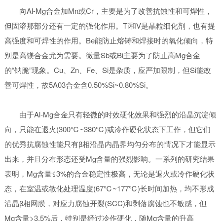
向Al-Mg合金加Mn或Cr，主要是为了改善抗蚀性和可焊性，
但固溶那部分还有一定的强化作用。Ti和V是晶粒细化剂，也有提
高强度和可焊性的作用。Be能防止熔铸和焊接时的氧化倾向，特
别是高镁合金尤为需要。微量Sb或Bi主要为了防止高Mg合金
的“钠脆”现象。Cu、Zn、Fe、Si是杂质，应严加限制，但Si能改
善可焊性，故5A03合金含0.50%Si~0.80%Si。
由于Al-Mg合金只有轻微的时效硬化效果和强烈的沿晶沉淀倾
向，只能在退火(300℃~380℃)或冷作硬化状态下工作，但它们
的优秀抗腐蚀性能只有β相沿晶内晶界均匀分布的情况下才能显示
出来，并且分布形态还受Mg含量的强烈影响。一系列的研究结果
表明，Mg含量≤3%的合金稳定性极高，无论是退火或冷作硬化状
态，在室温或敏化处理温度(67℃~177℃)长时间加热，均不形成
沿晶β相网膜，对应力腐蚀开裂(SCC)和剥落腐蚀也不敏感，但
Mg含量>3.5%后，特别是经过冷作硬化，随Mg含量的升高