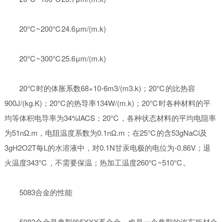
20℃~200℃24.6μm/(m.k)
20℃~300℃25.6μm/(m.k)
20℃时的体胀系数68×10-6m3/(m3.k)；20℃的比热容
900J/(kg.K)；20℃的热导率134W/(m.k)；20℃时各种材料的平
均等体积电导率为34%IACS；20℃，各种状态材料的平均电阻率
为51nΩ.m，电阻温度系数为0.1nΩ.m；在25℃的含53gNaCl及
3gH2O2T每L的水溶液中，对0.1N甘汞电极的电位为-0.86V；退
火温度343℃，不需要保温；热加工温度260℃~510℃。
5083合金的性能
5083合金是典型的5XXX系合金，也是一个典型的汽车板材合