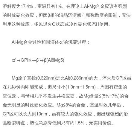
溶解度为17.4%，室温只有1%。在理论上Al-Mg合金应该有强烈
的时效硬化效应，但因β相的沿晶沉淀倾向和弥散度的限制，无法
利用这种效应，多以退火O状态或冷作硬化状态H使用。
Al-Mg合金过饱和固溶体α'的沉淀过程：
α'→GP区→β'→β(Al8Mg5)
Mg原子直径(0.320nm)远比Al(0.286nm)的大，淬火后GP区虽
在几秒钟内即能形成，但尺寸小(1.0nm~1.5nm)，周围有密集的
空位云，与母相几乎不发生共格应变，故Mg含量≤(5%~7%)的合
金无明显的时效硬化效应。Mg≤8%的合金，室温时效几年后，
GP区可以长大到10nm，虽有较大的强化效应，但出现强烈的沿
晶断裂特点，塑性急剧降低到只有约1.5%，无实用价值。