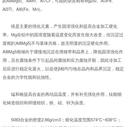
β(Al8Mg5)、AlMn、Al7Cr，可能的杂质相有Mg2Si、Al3Fe、
Al3Ti、Al6(Fe、Mn)。
镁是主要的强化元素，产生固溶强化和提高合金加工硬化
率。Mg在铝中的固溶度随着温度变化而发生很大改变，但沉淀过
渡相β'(Al8Mg5)不与基体共格，故无明显的沉淀硬化作用。
Al8Mg5相倾向于缓慢地沉淀在滑移带和晶界上，降低固溶强化作
用，且在腐蚀条件下引起晶间腐蚀和应力腐蚀开裂，因此冷加工
后应进行稳定化退火，以促使β相均匀地在晶内和晶界沉淀，稳定
合金的力学性能和抗蚀性。
锰和铬提高合金的再结晶温度，并有补充强化作用，钛能细
化铸造组织和焊缝组织，铁、硅、锌为杂质。
5083合金的密度2.66g/cm3；熔化温度范围574℃~638℃；