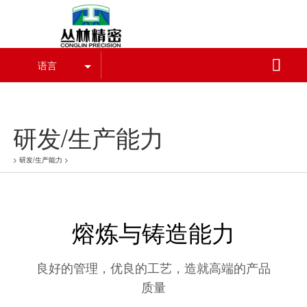
乐鱼网页版登录入口

语言
乐鱼网页版登录入口-乐鱼（中国）
研发/生产能力
>
研发/生产能力
>
熔炼与铸造能力
良好的管理，优良的工艺，造就高端的产品
质量