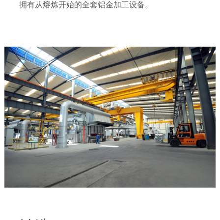
拥有从熔炼开始的全套铝金加工设备。