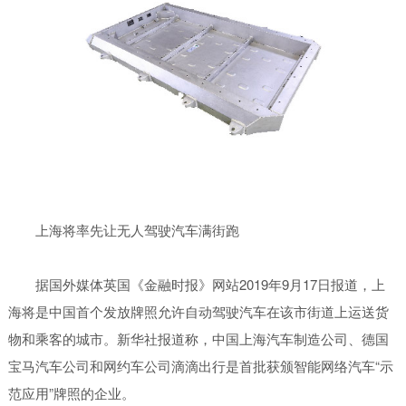
上海将率先让无人驾驶汽车满街跑
据国外媒体英国《金融时报》网站2019年9月17日报道，上
海将是中国首个发放牌照允许自动驾驶汽车在该市街道上运送货
物和乘客的城市。新华社报道称，中国上海汽车制造公司、德国
宝马汽车公司和网约车公司滴滴出行是首批获颁智能网络汽车“示
范应用”牌照的企业。