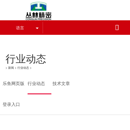
乐鱼网页版登录入口

语言
乐鱼网页版登录入口-乐鱼（中国）
行业动态
>
新闻
>
行业动态
>
乐鱼网页版
行业动态
技术文章
登录入口